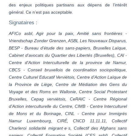
des enjeux politiques partisans aux dépens de l’intérêt
général. Ce n’est pas acceptable.
Signataires :
AFICo asbl, Agir pour la paix, Amitié sans frontières -
Vriendschap Zonder Grenzen, ASBL Les Nouveaux Disparus,
BESP - Bureau d’étude des sans-papiers, Bruxelles Laïque,
Cabinet d'avocats du Quartier des Libertés (Bruxelles), CAI -
Centre d'Action Interculturelle de la province de Namur,
CBCS - Conseil bruxellois de coordination sociopolitique,
Centre Culturel Educatif Verviétois, Centre d’Action Laïque de
la Province de Liège, Centre de Médiation des Gens du
Voyage et des Roms en Wallonie, Centre Social Protestant
Bruxelles, Cepag verviétois, CeRAIC - Centre Régional
d’Action interculturelle du Centre, CIMB - Centre Interculturel
de Mons et du Borinage, CINL - Centre pour Immigrés
Namur Luxembourg, CIRÉ, CNCD 11.11.11, Collectif
Charleroi solidarité migrant·e·s, Collectif des Afghans sans
papiers, Collectif Formation Société (CFS asbl), Collectif