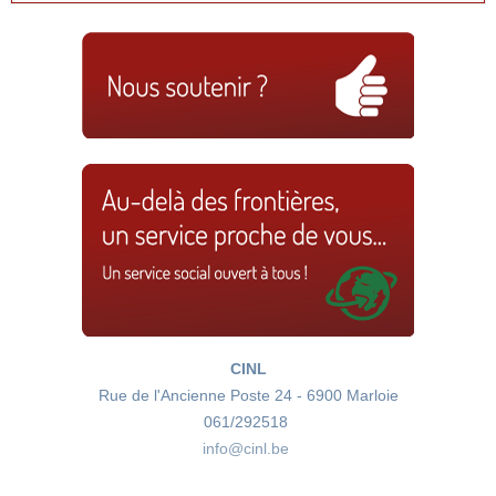
CINL
Rue de l'Ancienne Poste 24 - 6900 Marloie
061/292518
info@cinl.be